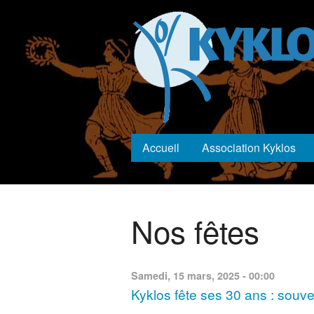
Aller au contenu principal
Main menu
Accueil
Association Kyklos
Vous êtes ici
Nos fêtes
Samedi, 15 mars, 2025 - 00:00
Kyklos fête ses 30 ans : souve