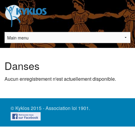
Aller au contenu principal
Main menu
Vous êtes ici
Danses
Aucun enregistrement n'est actuellement disponible.
© Kyklos 2015 - Association loi 1901.